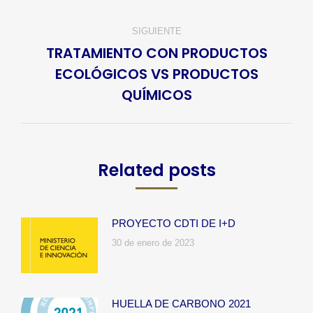
publicaciones
anterior:
SIGUIENTE
TRATAMIENTO CON PRODUCTOS
ECOLÓGICOS VS PRODUCTOS
Publicación
QUÍMICOS
siguiente:
Related posts
PROYECTO CDTI DE I+D
30 de enero de 2023
HUELLA DE CARBONO 2021