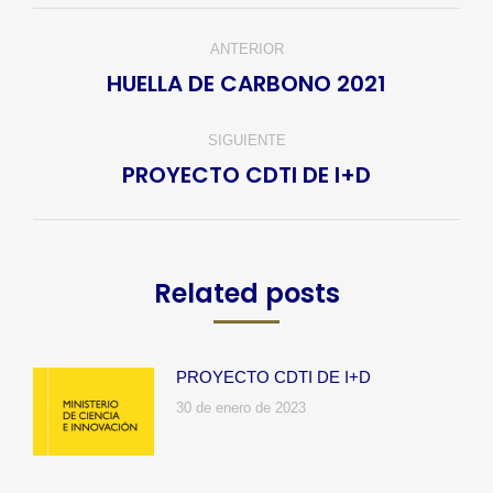
Navegación
ANTERIOR
entre
HUELLA DE CARBONO 2021
Publicación
publicaciones
anterior:
SIGUIENTE
PROYECTO CDTI DE I+D
Publicación
siguiente:
Related posts
PROYECTO CDTI DE I+D
30 de enero de 2023