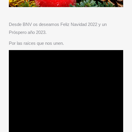
Desde BNV os deseamos Feliz Navidad 2022 y un
Próspero año 2023.
Por las raíces que nos unen.